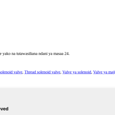
pe yako na tutawasiliana ndani ya masaa 24.
solenoid valve
,
Thread solenoid valve
,
Valve ya solenoid
,
Valve ya maj