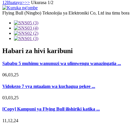
1
2
Ifuatayo>
>>
Ukurasa 1/2
Flying Bull (Ningbo) Teknolojia ya Elektroniki Co, Ltd ina timu bor
Habari za hivi karibuni
Sababu 5 muhimu wanunuzi wa ulimwengu wanazingatia ...
06,03,25
Vidokezo 7 vya mtaalam wa kuchagua pekee ...
03,03,25
[Copy] Kampuni ya Flying Bull ilishiriki katika ...
11,12,24