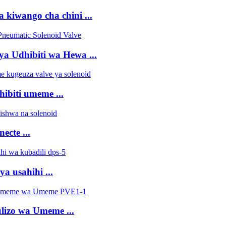
na kiwango cha chini ...
a Udhibiti wa Hewa ...
ibiti umeme ...
ecte ...
ya usahihi ...
lizo wa Umeme ...