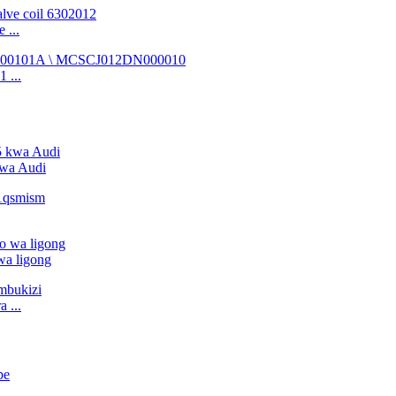
 ...
 ...
wa Audi
wa ligong
 ...