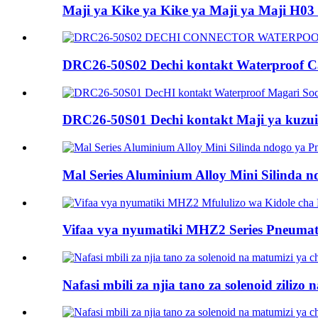
Maji ya Kike ya Kike ya Maji ya Maji H03 .
DRC26-50S02 Dechi kontakt Waterproof Ca
DRC26-50S01 Dechi kontakt Maji ya kuzuia
Mal Series Aluminium Alloy Mini Silinda nd
Vifaa vya nyumatiki MHZ2 Series Pneumatic
Nafasi mbili za njia tano za solenoid zilizo 