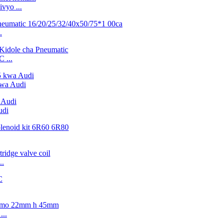
vyo ...
.
 ...
wa Audi
udi
..
...