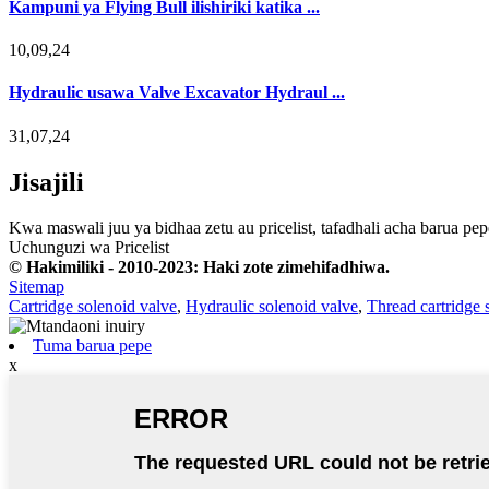
Kampuni ya Flying Bull ilishiriki katika ...
10,09,24
Hydraulic usawa Valve Excavator Hydraul ...
31,07,24
Jisajili
Kwa maswali juu ya bidhaa zetu au pricelist, tafadhali acha barua pe
Uchunguzi wa Pricelist
© Hakimiliki - 2010-2023: Haki zote zimehifadhiwa.
Sitemap
Cartridge solenoid valve
,
Hydraulic solenoid valve
,
Thread cartridge 
Tuma barua pepe
x