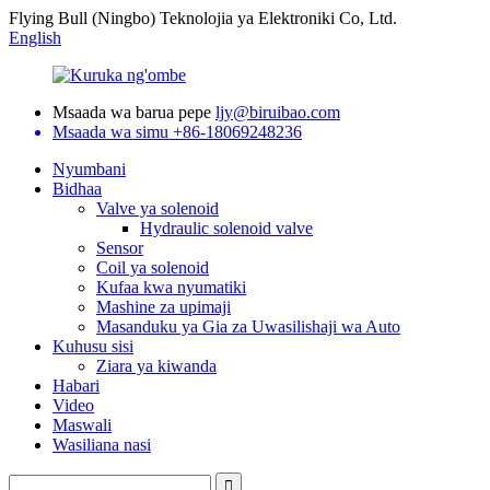
Flying Bull (Ningbo) Teknolojia ya Elektroniki Co, Ltd.
English
Msaada wa barua pepe
ljy@biruibao.com
Msaada wa simu
+86-18069248236
Nyumbani
Bidhaa
Valve ya solenoid
Hydraulic solenoid valve
Sensor
Coil ya solenoid
Kufaa kwa nyumatiki
Mashine za upimaji
Masanduku ya Gia za Uwasilishaji wa Auto
Kuhusu sisi
Ziara ya kiwanda
Habari
Video
Maswali
Wasiliana nasi