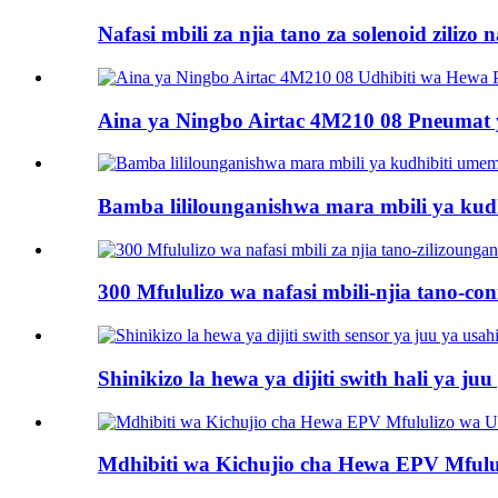
Nafasi mbili za njia tano za solenoid zilizo 
Aina ya Ningbo Airtac 4M210 08 Pneumat y
Bamba lililounganishwa mara mbili ya kudh
300 Mfululizo wa nafasi mbili-njia tano-conn
Shinikizo la hewa ya dijiti swith hali ya juu 
Mdhibiti wa Kichujio cha Hewa EPV Mfulu