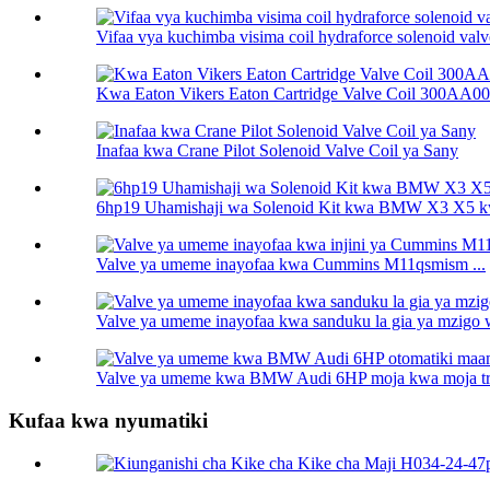
Vifaa vya kuchimba visima coil hydraforce solenoid valve
Kwa Eaton Vikers Eaton Cartridge Valve Coil 300AA001
Inafaa kwa Crane Pilot Solenoid Valve Coil ya Sany
6hp19 Uhamishaji wa Solenoid Kit kwa BMW X3 X5 k
Valve ya umeme inayofaa kwa Cummins M11qsmism ...
Valve ya umeme inayofaa kwa sanduku la gia ya mzigo 
Valve ya umeme kwa BMW Audi 6HP moja kwa moja tra
Kufaa kwa nyumatiki