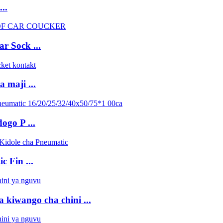
..
r Sock ...
 maji ...
ogo P ...
 Fin ...
na kiwango cha chini ...