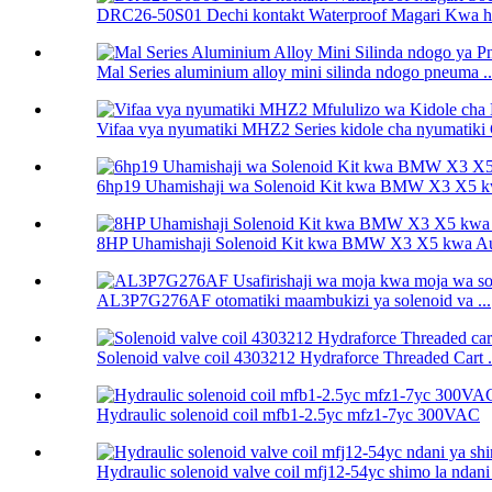
DRC26-50S01 Dechi kontakt Waterproof Magari Kwa hi
Mal Series aluminium alloy mini silinda ndogo pneuma ..
Vifaa vya nyumatiki MHZ2 Series kidole cha nyumatiki C
6hp19 Uhamishaji wa Solenoid Kit kwa BMW X3 X5 k
8HP Uhamishaji Solenoid Kit kwa BMW X3 X5 kwa A
AL3P7G276AF otomatiki maambukizi ya solenoid va ...
Solenoid valve coil 4303212 Hydraforce Threaded Cart .
Hydraulic solenoid coil mfb1-2.5yc mfz1-7yc 300VAC
Hydraulic solenoid valve coil mfj12-54yc shimo la ndani 