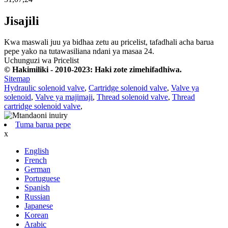
Jisajili
Kwa maswali juu ya bidhaa zetu au pricelist, tafadhali acha barua
pepe yako na tutawasiliana ndani ya masaa 24.
Uchunguzi wa Pricelist
© Hakimiliki - 2010-2023: Haki zote zimehifadhiwa.
Sitemap
Hydraulic solenoid valve
,
Cartridge solenoid valve
,
Valve ya
solenoid
,
Valve ya majimaji
,
Thread solenoid valve
,
Thread
cartridge solenoid valve
,
Tuma barua pepe
x
English
French
German
Portuguese
Spanish
Russian
Japanese
Korean
Arabic