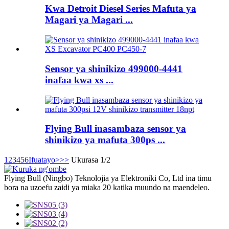
Kwa Detroit Diesel Series Mafuta ya
Magari ya Magari ...
Sensor ya shinikizo 499000-4441
inafaa kwa xs ...
Flying Bull inasambaza sensor ya
shinikizo ya mafuta 300ps ...
1
2
3
4
5
6
Ifuatayo>
>>
Ukurasa 1/2
Flying Bull (Ningbo) Teknolojia ya Elektroniki Co, Ltd ina timu
bora na uzoefu zaidi ya miaka 20 katika muundo na maendeleo.