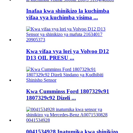
Inafaa kwa shinikizo la kuchimba
vifaa vya kuchimba visima ...
Kwa vifaa vya lori ya Volvoo D12
D13 OIL PRESU ...
Kwa Cumminss Ford 1807329c91
1807329c92 Dizeli ...
0041534928 Inatumika kwa shinikizo