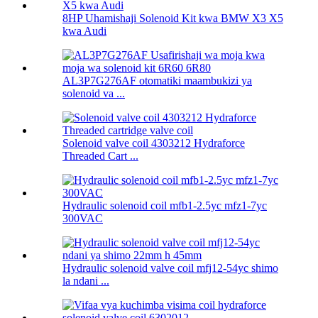
8HP Uhamishaji Solenoid Kit kwa BMW X3 X5
kwa Audi
AL3P7G276AF otomatiki maambukizi ya
solenoid va ...
Solenoid valve coil 4303212 Hydraforce
Threaded Cart ...
Hydraulic solenoid coil mfb1-2.5yc mfz1-7yc
300VAC
Hydraulic solenoid valve coil mfj12-54yc shimo
la ndani ...