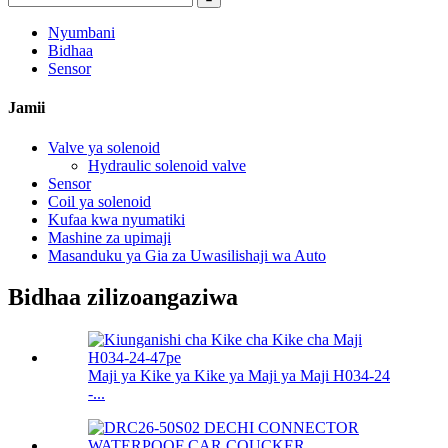
Nyumbani
Bidhaa
Sensor
Jamii
Valve ya solenoid
Hydraulic solenoid valve
Sensor
Coil ya solenoid
Kufaa kwa nyumatiki
Mashine za upimaji
Masanduku ya Gia za Uwasilishaji wa Auto
Bidhaa zilizoangaziwa
Maji ya Kike ya Kike ya Maji ya Maji H034-24
-...