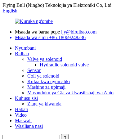
Flying Bull (Ningbo) Teknolojia ya Elektroniki Co, Ltd.
English
Msaada wa barua pepe
ljy@biruibao.com
Msaada wa simu
+86-18069248236
Nyumbani
Bidhaa
Valve ya solenoid
Hydraulic solenoid valve
Sensor
Coil ya solenoid
Kufaa kwa nyumatiki
Mashine za upimaji
Masanduku ya Gia za Uwasilishaji wa Auto
Kuhusu sisi
Ziara ya kiwanda
Habari
Video
Maswali
Wasiliana nasi