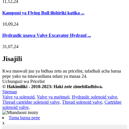
11,12,24
Kampuni ya Flying Bull ilishiriki katika ...
10,09,24
Hydraulic usawa Valve Excavator Hydraul ...
31,07,24
Jisajili
Kwa maswali juu ya bidhaa zetu au pricelist, tafadhali acha barua
pepe yako na tutawasiliana ndani ya masaa 24.
Uchunguzi wa Pricelist
© Hakimiliki - 2010-2023: Haki zote zimehifadhiwa.
Sitemap
Valve ya solenoid
,
Valve ya majimaji
,
Hydraulic solenoid valve
,
Thread cartridge solenoid valve
,
Thread solenoid valve
,
Cartridge
solenoid valve
,
Tuma barua pepe
x