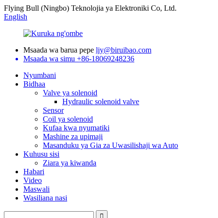
Flying Bull (Ningbo) Teknolojia ya Elektroniki Co, Ltd.
English
Msaada wa barua pepe
ljy@biruibao.com
Msaada wa simu
+86-18069248236
Nyumbani
Bidhaa
Valve ya solenoid
Hydraulic solenoid valve
Sensor
Coil ya solenoid
Kufaa kwa nyumatiki
Mashine za upimaji
Masanduku ya Gia za Uwasilishaji wa Auto
Kuhusu sisi
Ziara ya kiwanda
Habari
Video
Maswali
Wasiliana nasi