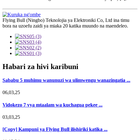
Flying Bull (Ningbo) Teknolojia ya Elektroniki Co, Ltd ina timu
bora na uzoefu zaidi ya miaka 20 katika muundo na maendeleo.
Habari za hivi karibuni
Sababu 5 muhimu wanunuzi wa ulimwengu wanazingatia ...
06,03,25
Vidokezo 7 vya mtaalam wa kuchagua pekee ...
03,03,25
[Copy] Kampuni ya Flying Bull ilishiriki katika ...