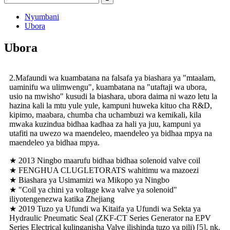
Nyumbani
Ubora
Ubora
2.Mafaundi wa kuambatana na falsafa ya biashara ya "mtaalam,
uaminifu wa ulimwengu", kuambatana na "utaftaji wa ubora,
usio na mwisho" kusudi la biashara, ubora daima ni wazo letu la
hazina kali la mtu yule yule, kampuni huweka kituo cha R&D,
kipimo, maabara, chumba cha uchambuzi wa kemikali, kila
mwaka kuzindua bidhaa kadhaa za hali ya juu, kampuni ya
utafiti na uwezo wa maendeleo, maendeleo ya bidhaa mpya na
maendeleo ya bidhaa mpya.
★ 2013 Ningbo maarufu bidhaa bidhaa solenoid valve coil
★ FENGHUA CLUGLETORATS wahitimu wa mazoezi
★ Biashara ya Usimamizi wa Mikopo ya Ningbo
★ "Coil ya chini ya voltage kwa valve ya solenoid"
iliyotengenezwa katika Zhejiang
★ 2019 Tuzo ya Ufundi wa Kitaifa ya Ufundi wa Sekta ya
Hydraulic Pneumatic Seal (ZKF-CT Series Generator na EPV
Series Electrical kulinganisha Valve ilishinda tuzo ya pili) [5], nk.