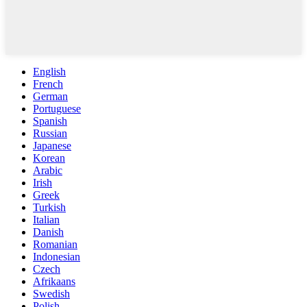
English
French
German
Portuguese
Spanish
Russian
Japanese
Korean
Arabic
Irish
Greek
Turkish
Italian
Danish
Romanian
Indonesian
Czech
Afrikaans
Swedish
Polish